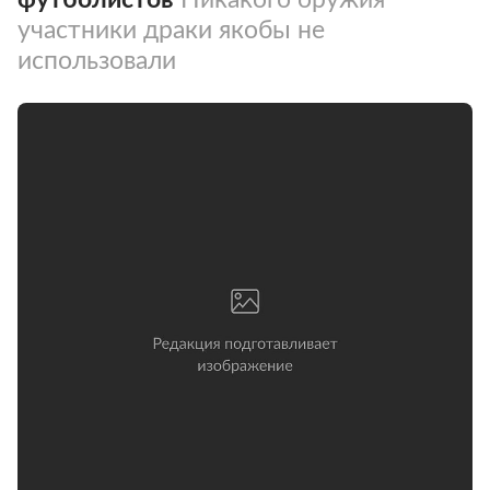
участники драки якобы не
использовали