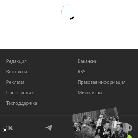
Редакция
Вакансии
Контакты
RSS
Реклама
Правовая информация
Пресс-релизы
Мини-игры
Техподдержка