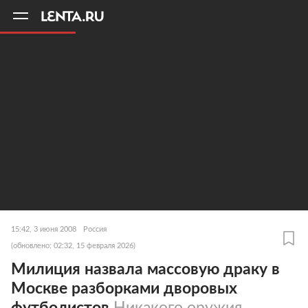
11
A
15:42, 3 июня 2008
Россия
(обновлено: 02:32, 15 февраля 2026)
Милиция назвала массовую драку в
Москве разборками дворовых
футболистов
Никакого оружия