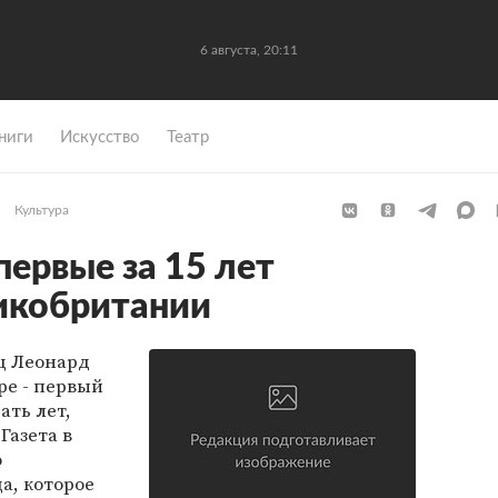
6 августа, 20:11
ниги
Искусство
Театр
Культура
первые за 15 лет
икобритании
ц Леонард
ре - первый
ать лет,
Газета в
о
а, которое