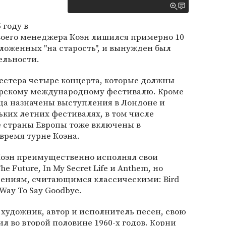
 году в
воего менеджера Коэн лишился примерно 10
ложенных "на старость", и вынужден был
ельности.
честера четыре концерта, которые должны
ерскому международному фестивалю. Кроме
вца назначены выступления в Лондоне и
ьких летних фестивалях, в том числе
е страны Европы тоже включены в
время турне Коэна.
Коэн преимущественно исполнял свои
e Future, In My Secret Life и Anthem, но
дениям, считающимся классическими: Bird
 Way To Say Goodbye.
, художник, автор и исполнитель песен, свою
л во второй половине 1960-х годов. Корни