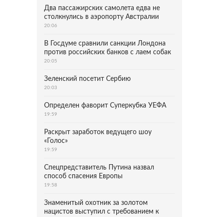
Два пассажирских самолета едва не
столкнулись в аэропорту Австралии
20:06
В Госдуме сравнили санкции Лондона
против российских банков с лаем собак
20:05
Зеленский посетит Сербию
20:03
Определен фаворит Суперкубка УЕФА
19:59
Раскрыт заработок ведущего шоу
«Голос»
19:59
Спецпредставитель Путина назвал
способ спасения Европы
19:58
Знаменитый охотник за золотом
нацистов выступил с требованием к