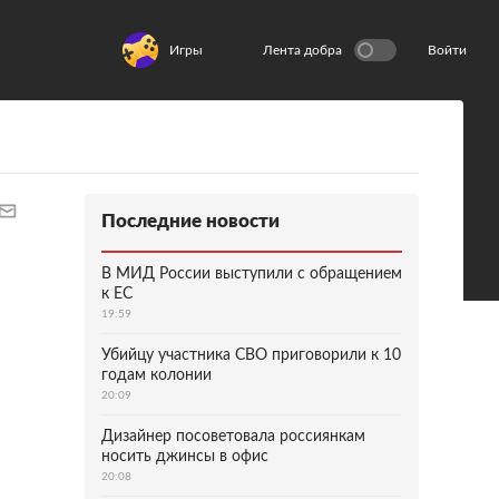
Игры
Лента добра
Войти
Последние новости
В МИД России выступили с обращением
к ЕС
19:59
Убийцу участника СВО приговорили к 10
годам колонии
20:09
Дизайнер посоветовала россиянкам
носить джинсы в офис
20:08