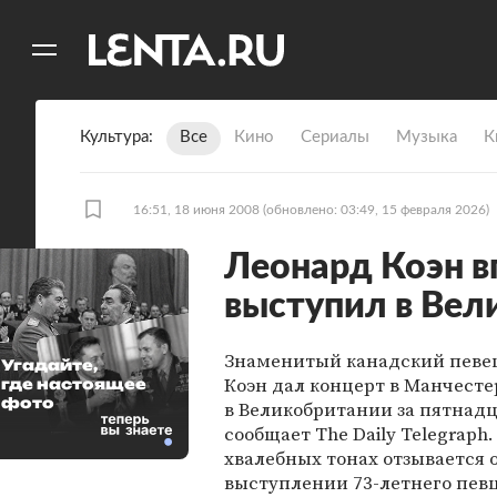
11
A
Культура
Все
Кино
Сериалы
Музыка
К
16:51, 18 июня 2008
(обновлено: 03:49, 15 февраля 2026)
Леонард Коэн в
выступил в Вел
Знаменитый канадский певе
Угадайте,
Коэн дал концерт в Манчесте
где настоящее
фото
в Великобритании за пятнадц
сообщает The Daily Telegraph. 
хвалебных тонах отзывается 
выступлении 73-летнего певц