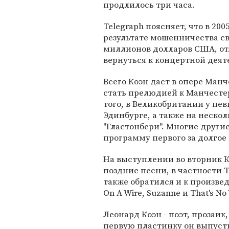
продлилось три часа.
Telegraph поясняет, что в 2005
результате мошенничества с
миллионов долларов США, от
вернуться к концертной деят
Всего Коэн даст в опере Ман
стать прелюдией к Манчест
того, в Великобритании у пе
Эдинбурге, а также на нескол
"Гластонбери". Многие други
программу первого за долгое 
На выступлении во вторник 
поздние песни, в частности Th
также обратился и к произве
On A Wire, Suzanne и That's No
Леонард Коэн - поэт, прозаик
первую пластинку он выпусти