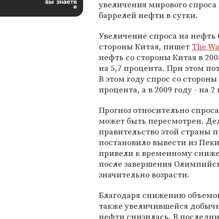
увеличения мирового спроса 
баррелей нефти в сутки.
Увеличение спроса на нефть 
стороны Китая, пишет
The Wal
нефть со стороны Китая в 2008
на 5,7 процента. При этом п
В этом году спрос со сторон
процента, а в 2009 году - на 2
Прогноз относительно спроса
может быть пересмотрен. Дел
правительство этой страны п
постановило вывести из Пек
привели к временному снижен
после завершения Олимпийск
значительно возрасти.
Благодаря снижению объемов
также увеличившейся добыч
нефти снизилась. В последн