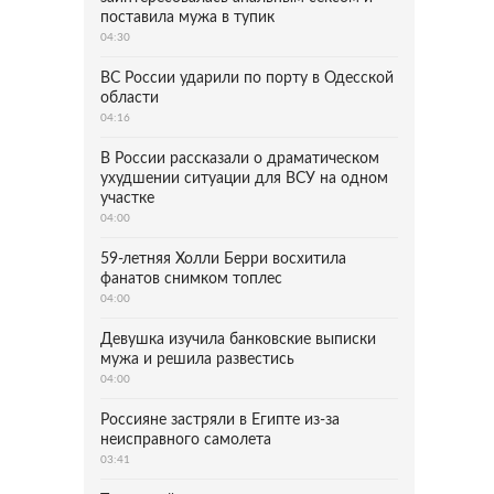
поставила мужа в тупик
04:30
ВС России ударили по порту в Одесской
области
04:16
В России рассказали о драматическом
ухудшении ситуации для ВСУ на одном
участке
04:00
59-летняя Холли Берри восхитила
фанатов снимком топлес
04:00
Девушка изучила банковские выписки
мужа и решила развестись
04:00
Россияне застряли в Египте из-за
неисправного самолета
03:41