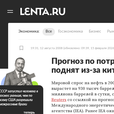
11
A
Экономика
Все
Госэкономика
Бизнес
Рын
19:31, 12 августа 2008
(обновлено: 09:39, 15 февраля 2026
Прогноз по пот
поднят из-за к
Мировой спрос на нефть в 20
вырастет на 930 тысяч баррел
СССР запустил человека в
миллиона баррелей в сутки, 
космос раньше, чем по
Reuters
со ссылкой на прогно
всему США разрешили
Международного энергетиче
межрасовые браки
агентства (IEA). Ранее IEA ож