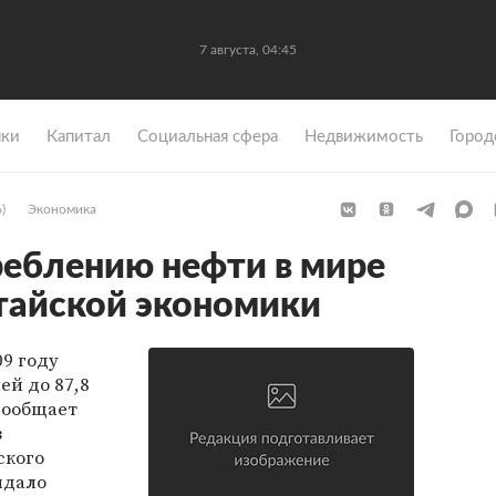
7 августа, 04:45
ки
Капитал
Социальная сфера
Недвижимость
Город
)
Экономика
реблению нефти в мире
итайской экономики
09 году
ей до 87,8
сообщает
з
ского
идало