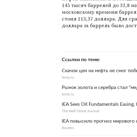
145 тысяч баррелей до 32,8 м
московскому времени баррел
стоил 113,37 доллара. Для ср
доллара за баррель было дост
Ссылки по теме
Скачок цен на нефть не смог поб
lenta.ru
Рынок золота и серебра стал "м
lenta.ru
IEA Sees Oil Fundamentals Easing
The Wall Street Journal
IEA повысило прогноз мирового с
Reuters