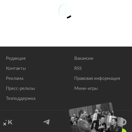
Редакция
Вакансии
Контакты
RSS
Реклама
Правовая информация
Пресс-релизы
Мини-игры
Техподдержка