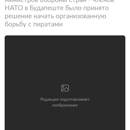
НАТО в Будапеште было принято
решение начать организованную
борьбу с пиратами