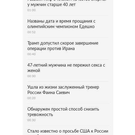
у мужчин старше 40 лет
01:00
Названы дата и время прощания с
олимпийским чемпионом Едешко
00:52
Трамп допустил скорое завершение
операции против Ирана
00:40
47-летний мужчина не пережил секса с
женой
00:30
Ушла из жизни заслуженный тренер
России Фаина Саевич
00:20
Обнаружен простой способ снизить
тревожность
00:30
Стало известно о просьбе США к России