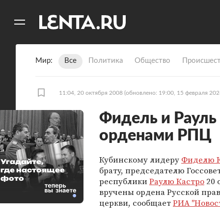
11
A
Мир
Все
Политика
Общество
Происшест
11:04, 20 октября 2008
(обновлено: 19:00, 15 февраля 202
Фидель и Рауль
орденами РПЦ
Кубинскому лидеру
Фиделю 
Угадайте,
брату, председателю Госсове
где настоящее
фото
республики
Раулю Кастро
20 
вручены ордена Русской пра
церкви, сообщает
РИА "Новос