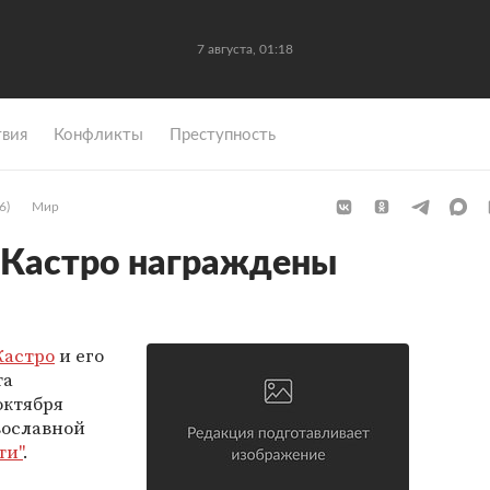
7 августа, 01:18
вия
Конфликты
Преступность
6)
Мир
 Кастро награждены
Кастро
и его
та
октября
вославной
ти"
.