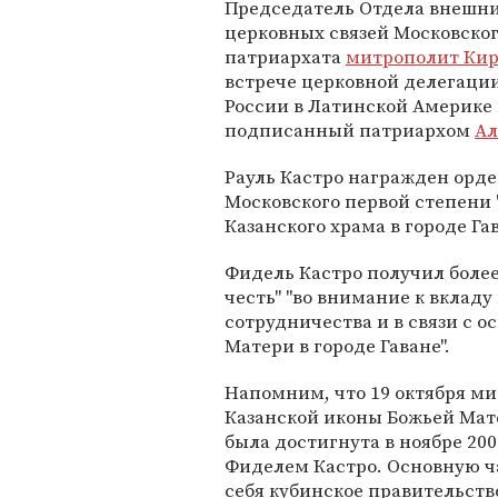
Председатель Отдела внешн
церковных связей Московско
патриархата
митрополит Ки
встрече церковной делегации
России в Латинской Америке
подписанный патриархом
Ал
Рауль Кастро награжден орде
Московского первой степени 
Казанского храма в городе Гав
Фидель Кастро получил более
честь" "во внимание к вклад
сотрудничества и в связи с 
Матери в городе Гаване".
Напомним, что 19 октября ми
Казанской иконы Божьей Мате
была достигнута в ноябре 20
Фиделем Кастро. Основную ча
себя кубинское правительств