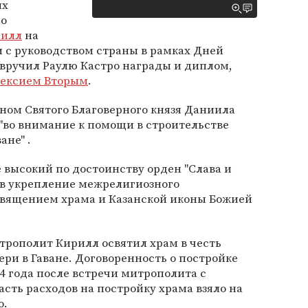
их
го
рилл
на
 с руководством страны в рамках Дней
 вручил Раулю Кастро награды и диплом,
ексием Вторым
.
ном Святого Благоверного князя Даниила
"во внимание к помощи в строительстве
ане" .
 высокий по достоинству орден "Слава и
у в укрепление межрелигиозного
освящением храма и Казанской иконы Божией
трополит Кирилл освятил храм в честь
ри в Гаване. Договоренность о постройке
04 года после встречи митрополита с
сть расходов на постройку храма взяло на
о.