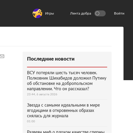
Игры
Лента добра
Войти
Последние новости
ВСУ потеряли шесть тысяч человек.
Полковник Шихабидов доложил Путину
об обстановке на добропольском
направлении. Что он рассказал?
23:44, 6 августа 2026
Звезда с самыми идеальными в мире
ягодицами в откровенных образах
снялась для журнала
01:00
Развеян миф о плохом качестве спермы