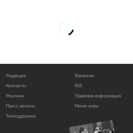
Редакция
Вакансии
Контакты
RSS
Реклама
Правовая информация
Пресс-релизы
Мини-игры
Техподдержка