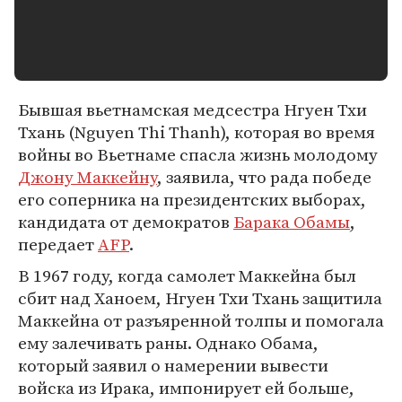
Бывшая вьетнамская медсестра Нгуен Тхи
Тхань (Nguyen Thi Thanh), которая во время
войны во Вьетнаме спасла жизнь молодому
Джону Маккейну
, заявила, что рада победе
его соперника на президентских выборах,
кандидата от демократов
Барака Обамы
,
передает
AFP
.
В 1967 году, когда самолет Маккейна был
сбит над Ханоем, Нгуен Тхи Тхань защитила
Маккейна от разъяренной толпы и помогала
ему залечивать раны. Однако Обама,
который заявил о намерении вывести
войска из Ирака, импонирует ей больше,