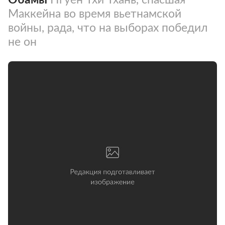
Маккейна во время вьетнамской
войны, рада, что на выборах победил
не он