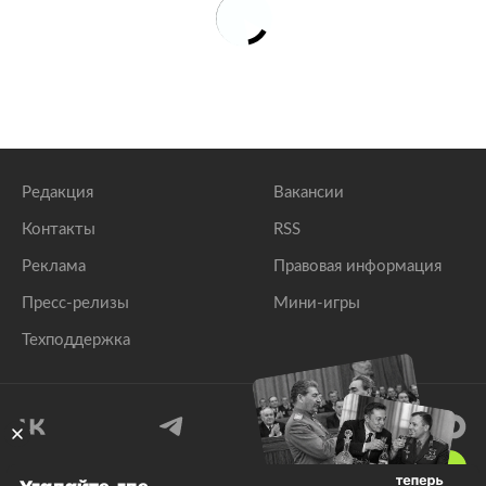
Редакция
Вакансии
Контакты
RSS
Реклама
Правовая информация
Пресс-релизы
Мини-игры
Техподдержка
18
+