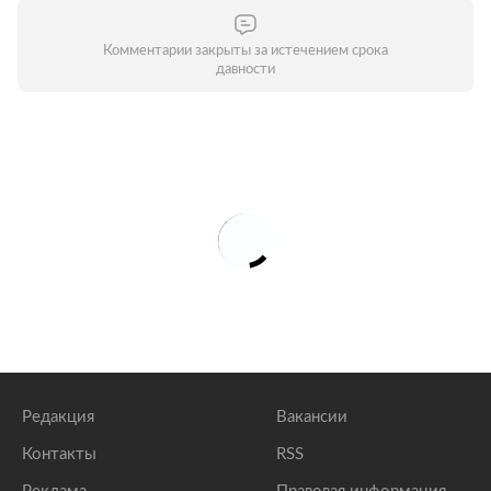
Комментарии закрыты за истечением срока
давности
Редакция
Вакансии
Контакты
RSS