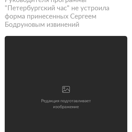
"Петербургский час" не устроила
форма принесенных Сергеем
Бодруновым извинений