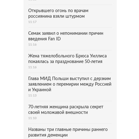
Открывшего огонь по врачам
россиянина взяли штурмом
11:17
Семак заявил о непонимании причин
введения Fan ID
11:16
Жена тяжелобольного Брюса Уиллиса
покаялась за празднование 50-летия
11:16
Глава МИД Польши выступил с дерзким
заявлением о перемирии между Россией
и Украиной
11:13
70-летняя женщина раскрыла секрет
своей моложавой внешности
11:10
Названы три главные причины раннего
развития деменции