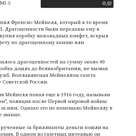
MI-5
пил Френсис Мейнелл, который в то время
ald. Драгоценности были переданы ему в
 купил коробку шоколадных конфет, вскрыл
нфету по драгоценному камню или
азалось драгоценностей на сумму около 40
робка дошла до Великобритании, не вызвав
ужб. Возглавляемая Мейнеллом газета
 Советской России.
ия Мейнелл попал еще в 1916 году, называли
ом", полиция после Первой мировой войны
за ним. Однако это не помешало Мейнеллу в
е звание.
ырученные за бриллианты деньги пошли на
ения. В одном из газетных интервью он