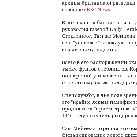
архивы британской разведки 
сообщает
BBC News
.
В роли контрабандиста высту
руководил газетой Daily Her
Стокгольме. Там же Мейнелл
ее и "упаковал" в каждую ко
ювелирному изделию.
Всего в его распоряжении ок
тысяч фунтов стерлингов. Ко
подозрений у таможенных сл
открыто выражала поддержку
Спецслужбы, в чье поле зрен
его "крайне левым пацифист
продолжала "присматривать" 
1946 году получить рыцарско
Сам Мейнелл отрицал, что в
финансирование левого движ