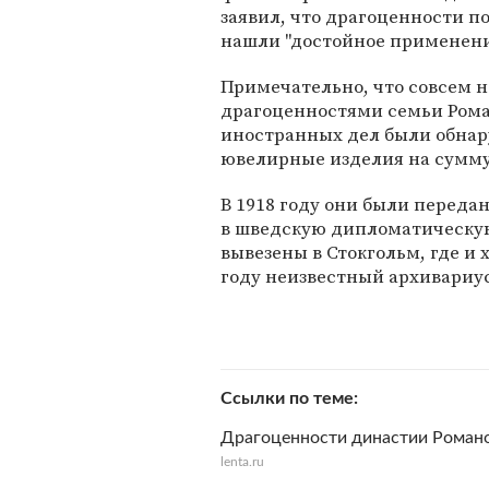
заявил, что драгоценности п
нашли "достойное применени
Примечательно, что совсем н
драгоценностями семьи Рома
иностранных дел были обна
ювелирные изделия на сумму
В 1918 году они были перед
в шведскую дипломатическую 
вывезены в Стокгольм, где и 
году неизвестный архивариус
Ссылки по теме
Драгоценности династии Романо
lenta.ru