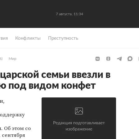
7 августа, 11:34
вия
Конфликты
Преступность
6)
Мир
царской семьи ввезли в
ю под видом конфет
и,
поддержку
 Об этом со
 сентября