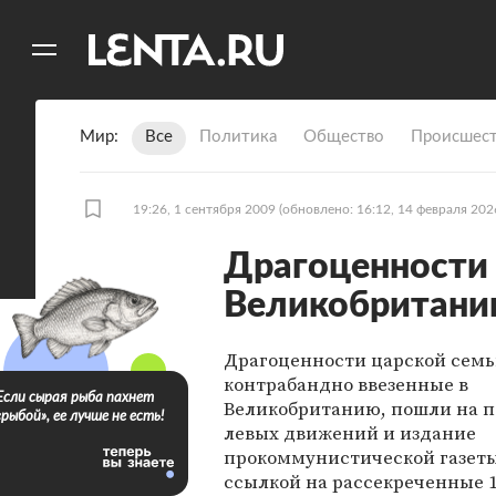
11
A
Мир
Все
Политика
Общество
Происшест
19:26, 1 сентября 2009
(обновлено: 16:12, 14 февраля 202
Драгоценности 
Великобритани
Драгоценности царской семь
контрабандно ввезенные в
Если сырая рыба пахнет
Великобританию, пошли на 
«рыбой», ее лучше не есть!
левых движений и издание
прокоммунистической газеты.
ссылкой на рассекреченные 1