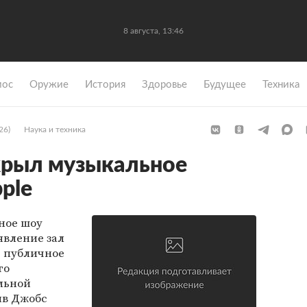
8 августа, 13:46
мос
Оружие
История
Здоровье
Будущее
Техника
26)
Наука и техника
крыл музыкальное
ple
ное шоу
оявление зал
е публичное
го
льной
ив Джобс