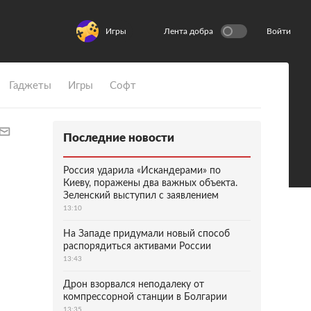
Игры
Лента добра
Войти
Гаджеты
Игры
Софт
Последние новости
Россия ударила «Искандерами» по
Киеву, поражены два важных объекта.
Зеленский выступил с заявлением
13:10
На Западе придумали новый способ
распорядиться активами России
13:43
Дрон взорвался неподалеку от
компрессорной станции в Болгарии
13:35