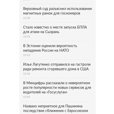
Верховный суд разъяснил использование
магнитных рамок для госномеров
13:30
Стало известно о месте запуска БПЛА
для атаки на Сызрань
13:23
В Эстонии оценили вероятность
нападения России на НАТО
13:12
Илья Лагутенко отправился на гастроли
ради ремонта сгоревшего дома в США
13:10
В Минцифры рассказали о невероятном
росте популярности новых сервисов для
водителей на «Госуслугах»
13:05
Названо неприятное для Пашиняна
последствие сближения с Евросоюзом