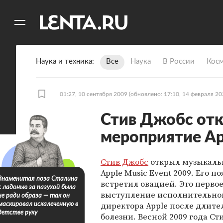
11
A
Наука и техника
Все
Наука
В России
Кос
01:27, 10 сентября 2009
(обновлено: 17:10, 14 февраля 20
Стив Джобс от
мероприятие Ap
Стив Джобс
открыл музыкаль
Apple Music Event 2009. Его п
Знаменитая поза Сталина
встретил овацией. Это перво
с ладонью за пазухой была
выступление исполнительно
не ради образа — так он
директора Apple после длите
маскировал искалеченную в
детстве руку
болезни. Весной 2009 года Ст