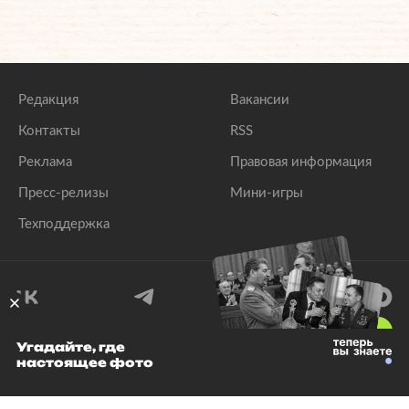
Редакция
Вакансии
Контакты
RSS
Реклама
Правовая информация
Пресс-релизы
Мини-игры
Техподдержка
18
+
Угадайте, где
настоящее фото
© 1999–2026 Все права защищены.
ООО «Лента.Ру»