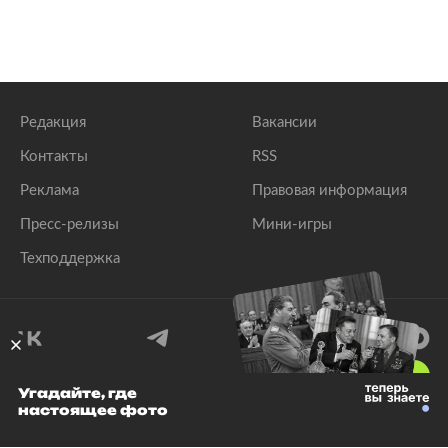
Редакция
Вакансии
Контакты
RSS
Реклама
Правовая информация
Пресс-релизы
Мини-игры
Техподдержка
18
+
Угадайте, где
настоящее фото
© 1999–2026 Все права защищены.
ООО «Лента.Ру»