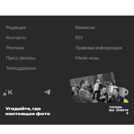
Редакция
Вакансии
Контакты
RSS
Реклама
Правовая информация
Пресс-релизы
Мини-игры
Техподдержка
18
+
Угадайте, где
настоящее фото
© 1999–2026 Все права защищены.
ООО «Лента.Ру»
Лента добра