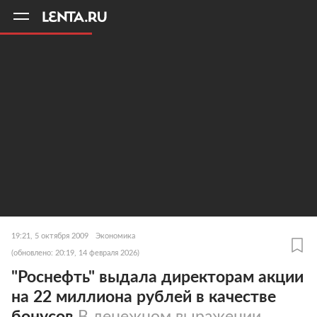
11
A
19:21, 5 октября 2009
Экономика
(обновлено: 20:19, 14 февраля 2026)
"Роснефть" выдала директорам акции
на 22 миллиона рублей в качестве
бонусов
В денежном выражении