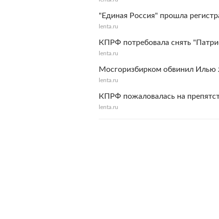
"Единая Россия" прошла регист
lenta.ru
КПРФ потребовала снять "Патри
lenta.ru
Мосгоризбирком обвинил Илью 
lenta.ru
КПРФ пожаловалась на препятст
lenta.ru