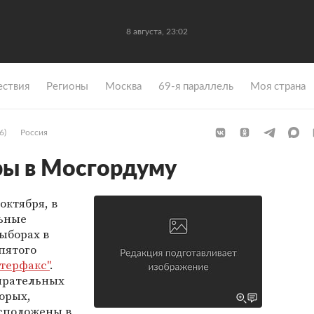
8 августа, 23:02
ствия
Регионы
Москва
69-я параллель
Моя страна
6)
Россия
ры в Мосгордуму
 октября, в
льные
ыборах в
пятого
терфакс"
.
бирательных
торых,
асположены в