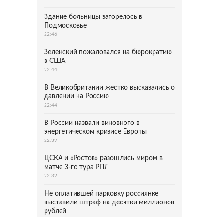
Здание больницы загорелось в
Подмосковье
22:46
Зеленский пожаловался на бюрократию
в США
22:44
В Великобритании жестко высказались о
давлении на Россию
22:44
В России назвали виновного в
энергетическом кризисе Европы
22:39
ЦСКА и «Ростов» разошлись миром в
матче 3-го тура РПЛ
22:32
Не оплатившей парковку россиянке
выставили штраф на десятки миллионов
рублей