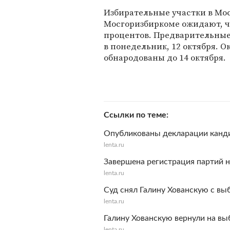
Избирательные участки в Моск
Мосгоризбиркоме ожидают, чт
процентов. Предварительные
в понедельник, 12 октября. 
обнародованы до 14 октября.
Ссылки по теме
Опубликованы декларации канд
lenta.ru
Завершена регистрация партий 
lenta.ru
Суд снял Галину Хованскую с в
lenta.ru
Галину Хованскую вернули на в
lenta.ru