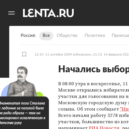
11
A
Россия
Все
Общество
Политика
Происше
12:19, 11 октября 2009
(обновлено: 21:13, 14 февраля 202
Начались выбо
В 08:00 утра в воскресенье, 11
Москве открылись избирате
участки для голосования на в
Московскую городскую думу 
Знаменитая поза Сталина
созыва. Об этом сообщает
"Ин
с ладонью за пазухой была
не ради образа — так он
Всего начали работу 3278 из
маскировал искалеченную в
участков, большинство из ко
детстве руку
напоминает
РИА Новости
, р