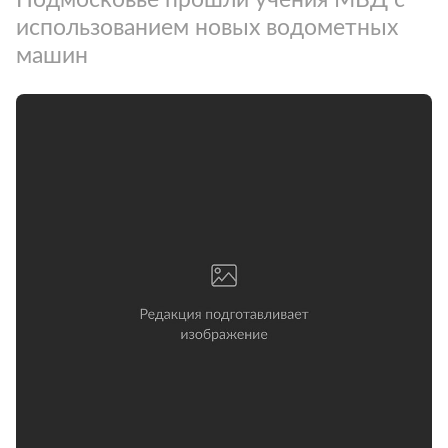
использованием новых водометных
машин