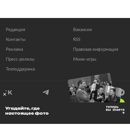
Редакция
Вакансии
Контакты
RSS
Реклама
Правовая информация
Пресс-релизы
Мини-игры
Техподдержка
18
+
Угадайте, где
настоящее фото
© 1999–2026 Все права защищены.
ООО «Лента.Ру»