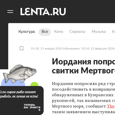
11
A
Культура
Все
Кино
Сериалы
Музыка
К
19:18, 15 января 2010
(обновлено: 10:24, 13 февраля 2026
Иордания попро
свитки Мертвог
Иордания попросила ряд стр
посодействовать в возвраще
Если сырая рыба пахнет
обнаруженных в Кумранских
«рыбой», ее лучше не есть!
рукописей, так называемых с
Мертвого моря, сообщает
The
таким заявлением выступил