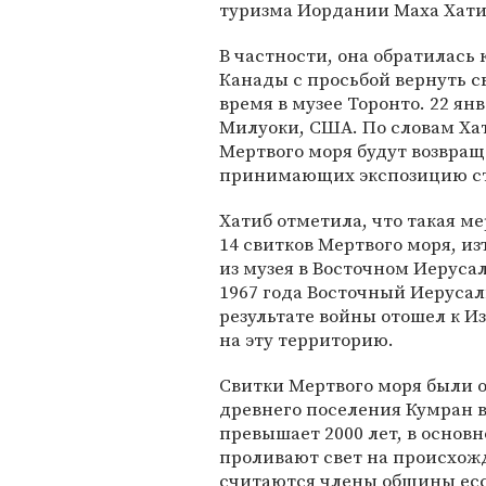
туризма Иордании Маха Хати
В частности, она обратилась 
Канады с просьбой вернуть с
время в музее Торонто. 22 ян
Милуоки, США. По словам Хат
Мертвого моря будут возвращ
принимающих экспозицию ст
Хатиб отметила, что такая м
14 свитков Мертвого моря, 
из музея в Восточном Иеруса
1967 года Восточный Иеруса
результате войны отошел к Из
на эту территорию.
Свитки Мертвого моря были 
древнего поселения Кумран в
превышает 2000 лет, в основ
проливают свет на происхож
считаются члены общины есс