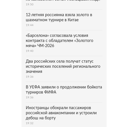
19:50
12-летняя россиянка взяла золото в
шахматном турнире в Китае
19:44
«Барселона» согласовала условия
контракта с обладателем «Золотого
мяча» ЧМ-2026
19:40
Два российских села получат статус
исторических поселений регионального
значения
19:36
В УЕФА заявили о продолжении бойкота
турниров ФИФА
19:36
Иностранцы обокрали пассажиров
российской авиакомпании и устроили
дебош на борту
19:32