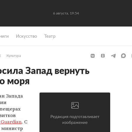
6 августа, 19:54
ниги
Искусство
Театр
)
Культура
сила Запад вернуть
о моря
ан Запада
нии
 пещерах
витков
 Guardian
. С
а министр