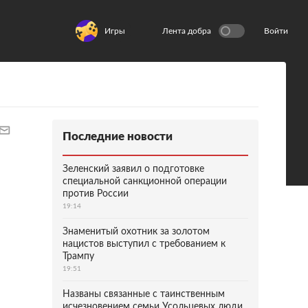
Игры
Лента добра
Войти
Последние новости
Зеленский заявил о подготовке
специальной санкционной операции
против России
19:14
Знаменитый охотник за золотом
нацистов выступил с требованием к
Трампу
19:51
Названы связанные с таинственным
исчезновением семьи Усольцевых люди