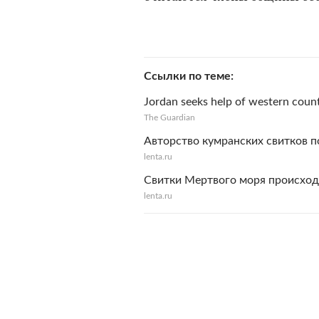
Ссылки по теме
Jordan seeks help of western count
The Guardian
Авторство кумранских свитков 
lenta.ru
Свитки Мертвого моря происход
lenta.ru