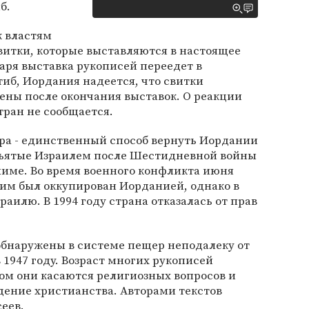
б.
к властям
витки, которые выставляются в настоящее
варя выставка рукописей переедет в
иб, Иордания надеется, что свитки
ены после окончания выставок. О реакции
ран не сообщается.
ера - единственный способ вернуть Иордании
изъятые Израилем после Шестидневной войны
лиме. Во время военного конфликта июня
лим был оккупирован Иорданией, однако в
раилю. В 1994 году страна отказалась от прав
обнаружены в системе пещер неподалеку от
 1947 году. Возраст многих рукописей
ном они касаются религиозных вопросов и
дение христианства. Авторами текстов
еев.