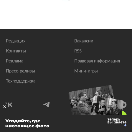
Редакция
Вакансии
Контакты
RSS
Реклама
Правовая информация
Пресс-релизы
Мини-игры
Техподдержка
18
+
Угадайте, где
настоящее фото
© 1999–2026 Все права защищены.
ООО «Лента.Ру»