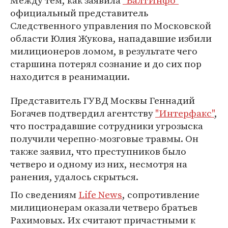
Между тем, как заявила
"БалтИнфо"
официальный представитель
Следственного управления по Московской
области Юлия Жукова, нападавшие избили
милиционеров ломом, в результате чего
старшина потерял сознание и до сих пор
находится в реанимации.
Представитель ГУВД Москвы Геннадий
Богачев подтвердил агентству
"Интерфакс"
,
что пострадавшие сотрудники угрозыска
получили черепно-мозговые травмы. Он
также заявил, что преступников было
четверо и одному из них, несмотря на
ранения, удалось скрыться.
По сведениям
Life News
, сопротивление
милиционерам оказали четверо братьев
Рахимовых. Их считают причастными к