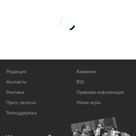
Редакция
Вакансии
Контакты
RSS
Реклама
Правовая информация
Пресс-релизы
Мини-игры
Техподдержка