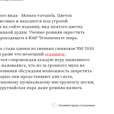
го вида - Moraea vuvuzela. Цветок
исовых и находится под угрозой
 на сайте издания, вид желтого цветка
ицкой дудки. Ученые решили окрестить
 проходящем в ЮАР Чемпионате мира.
а стала одним из главных символов ЧМ-2010.
н разве что немецкий
осьминог-
увузел сопровождал каждую игру нынешнего
жаловались, что из-за громкого звука не
иновники обсуждали возможность запретить
торые они представляют для слуха,
тиковому музыкальному инструменту песни,
а уругвайская пара даже решила назвать
Комментарии отключены