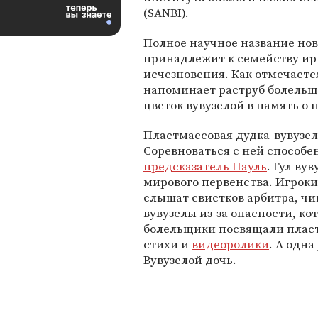
(SANBI).
Полное научное название ново
принадлежит к семейству ир
исчезновения. Как отмечается
напоминает раструб болельщ
цветок вувузелой в память о
Пластмассовая дудка-вувузел
Соревноваться с ней способе
предсказатель Пауль
. Гул в
мирового первенства. Игроки 
слышат свистков арбитра, ч
вувузелы из-за опасности, ко
болельщики посвящали плас
стихи и
видеоролики
. А одн
Вувузелой дочь.