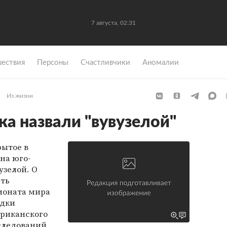
7 августа, 02:31
ествия
Персоны
Счастливчики
Аномалии
Из жизни
ка назвали "вувузелой"
рытое в
на юго-
узелой. О
сть
ионата мира
удки
риканского
следований