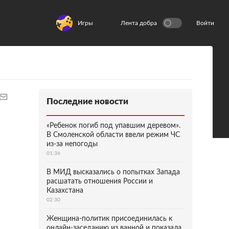
Игры
Лента добра
Войти
Последние новости
«Ребенок погиб под упавшим деревом».
В Смоленской области ввели режим ЧС
из-за непогоды
01:36
В МИД высказались о попытках Запада
расшатать отношения России и
Казахстана
02:30
Женщина-политик присоединилась к
онлайн-заседанию из ванной и показала