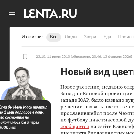
11
A
Из жизни
Все
Люди
Звери
Еда
Происш
23:10, 11 июля 2010
(обновлено: 20:46, 13 февраля 2026)
Новый вид цвет
Новое растение, недавно отк
Западно-Капской провинции 
западе ЮАР, было названо вув
решении назвать цветок в че
Если бы Илон Маск тратил
прославившейся после Чемп
по 1 млн долларов в день,
его состояние не
по футболу пластмассовой д
закончилось бы и через
сообщается
на сайте Южноаф
2000 лет
института биологических ис