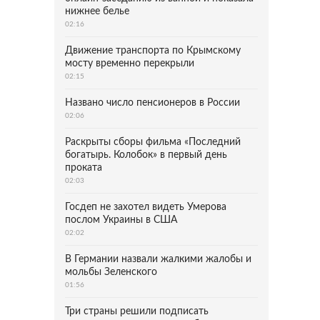
нижнее белье
02:16
Движение транспорта по Крымскому
мосту временно перекрыли
02:15
Названо число пенсионеров в России
02:06
Раскрыты сборы фильма «Последний
богатырь. Колобок» в первый день
проката
02:03
Госдеп не захотел видеть Умерова
послом Украины в США
02:02
В Германии назвали жалкими жалобы и
мольбы Зеленского
01:56
Три страны решили подписать