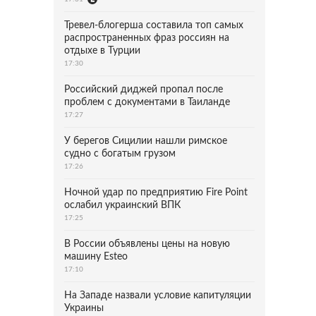
Тревел-блогерша составила топ самых
распространенных фраз россиян на
отдыхе в Турции
17:30
Российский диджей пропал после
проблем с документами в Таиланде
17:27
У берегов Сицилии нашли римское
судно с богатым грузом
17:26
Ночной удар по предприятию Fire Point
ослабил украинский ВПК
17:25
В России объявлены цены на новую
машину Esteo
17:10
На Западе назвали условие капитуляции
Украины