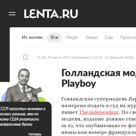
11
A
Из жизни
Все
Люди
Звери
Еда
Происш
16:26, 29 июля 2010
(обновлено: 22:02, 13 февраля 2026)
Голландская мо
Playboy
Голландская супермодель Ла
намерена подать в суд на жур
СССР запустил человека в
пишет
The independent
. По с
космос раньше, чем по
модели, издание должно отве
всему США разрешили
за то, что опубликовало ее ф
межрасовые браки
июньском номере французско