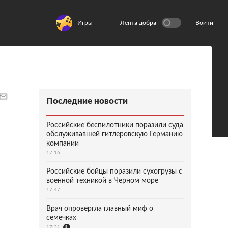
Игры
Лента добра
Войти
Последние новости
Российские беспилотники поразили суда
обслуживавшей гитлеровскую Германию
компании
17:16
Российские бойцы поразили сухогрузы с
военной техникой в Черном море
17:47
Врач опровергла главный миф о
семечках
17:31