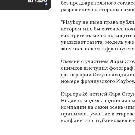
без предварительного соглас
разрешения со стороны само
"Playboy не имел права публи
котором мне бы хотелось появ
как принять меры по защите с
указывает газета, модель уже
занялись иском к французско
Съемки с участием Лары Стоу
снимков выступил фотограф Г
фотографии Стоун находились
номере французского Playboy
Карьера 26-летней Лара Стоун
Недавно модель подписала кон
компании на сезон осень-зим
принимает участие в открове
конфликтах с публиковавшим