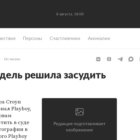
8 августа, 18:00
ествия
Персоны
Счастливчики
Аномалии
Из жизни
дель решила засудить
ра Стоун
нал Playboy,
ловам
тить в суде
отографии в
го Playboy