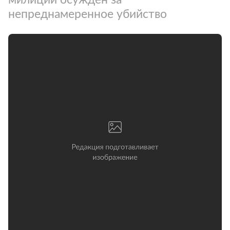
непреднамеренное убийство