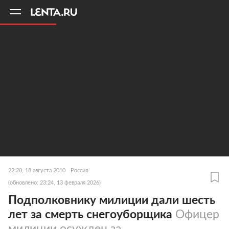
11
A
22:20, 18 августа 2010
Россия
(обновлено: 23:24, 13 февраля 2026)
Подполковнику милиции дали шесть
лет за смерть снегоуборщика
Офицер
милиции осужден за