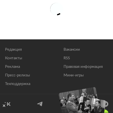
Редакция
Вакансии
Контакты
RSS
Реклама
Правовая информация
Пресс-релизы
Мини-игры
Техподдержка