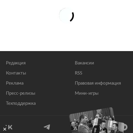
Редакция
Вакансии
Контакты
RSS
Реклама
Правовая информация
Пресс-релизы
Мини-игры
Техподдержка