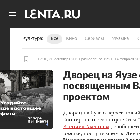
11
A
Культура
Все
Кино
Сериалы
Музыка
К
17:30, 30 сентября 2010
(обновлено: 02:21, 14 февраля 20
Дворец на Яузе 
посвященным В
проектом
Угадайте,
где настоящее
Дворец на Яузе откроет новы
фото
концертный сезон проектом 
Василия Аксенова
", сообщает
релизе, поступившем в "Ленту