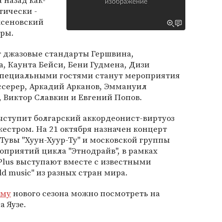
 назад как-
тически -
ксеновский
оры.
ат джазовые стандарты Гершвина,
, Каунта Бейси, Бени Гудмена, Дизи
Специальными гостями станут мероприятия
ссерер, Аркадий Арканов, Эммануил
, Виктор Славкин и Евгений Попов.
 выступит болгарский аккордеонист-виртуоз
естром. На 21 октября назначен концерт
 Тувы "Хуун-Хуур-Ту" и московской группы
роприятий цикла "Этнодрайв", в рамках
Plus выступают вместе с известными
d music" из разных стран мира.
мму
нового сезона можно посмотреть на
 Яузе.