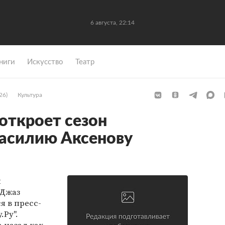
6 августа, 22:14
ниги
Искусство
Театр
26)
Культура
откроет сезон
асилию Аксенову
й
"Джаз
ся в пресс-
.Ру".