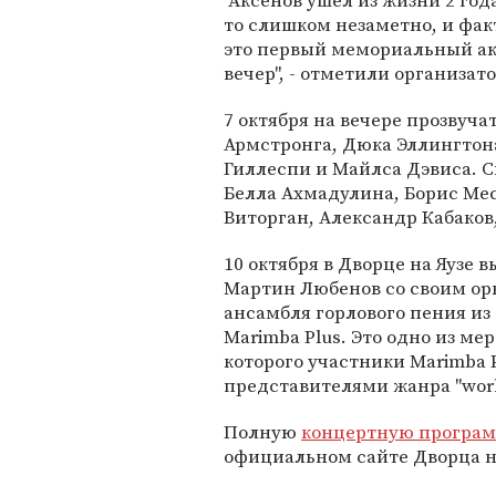
"Аксенов ушел из жизни 2 года
то слишком незаметно, и фак
это первый мемориальный а
вечер", - отметили организат
7 октября на вечере прозвуч
Армстронга, Дюка Эллингтона
Гиллеспи и Майлса Дэвиса. 
Белла Ахмадулина, Борис Ме
Виторган, Александр Кабаков
10 октября в Дворце на Яузе
Мартин Любенов со своим орк
ансамбля горлового пения из
Marimba Plus. Это одно из ме
которого участники Marimba 
представителями жанра "worl
Полную
концертную програ
официальном сайте Дворца на