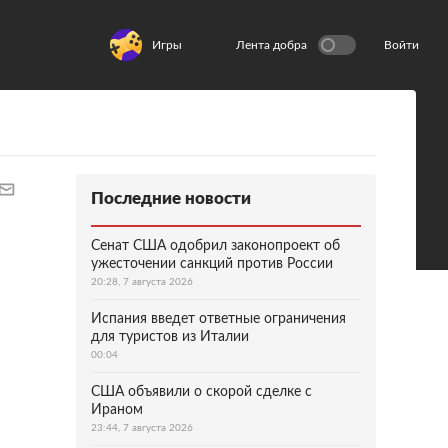
Игры
Лента добра
Войти
Последние новости
Сенат США одобрил законопроект об
ужесточении санкций против России
20:28, 7 августа 2026
Испания введет ответные ограничения
для туристов из Италии
00:04
США объявили о скорой сделке с
Ираном
23:44, 7 августа 2026