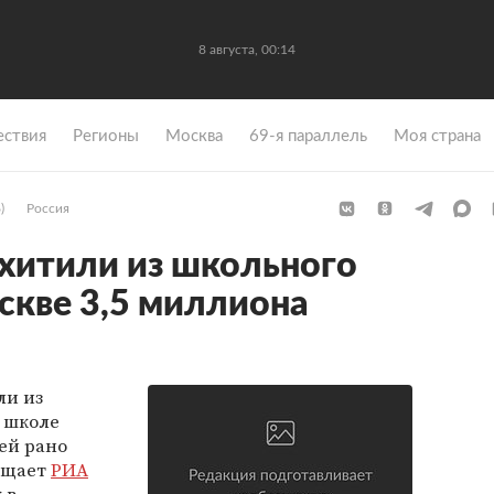
8 августа, 00:14
ствия
Регионы
Москва
69-я параллель
Моя страна
)
Россия
хитили из школьного
скве 3,5 миллиона
ли из
 школе
ей рано
общает
РИА