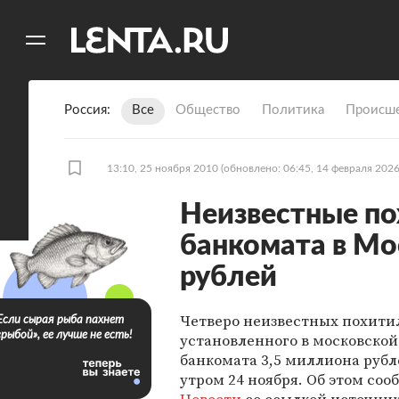
11
A
Россия
Все
Общество
Политика
Происше
13:10, 25 ноября 2010
(обновлено: 06:45, 14 февраля 2026
Неизвестные по
банкомата в Мо
рублей
Четверо неизвестных похити
Если сырая рыба пахнет
«рыбой», ее лучше не есть!
установленного в московской
банкомата 3,5 миллиона рубл
утром 24 ноября. Об этом со