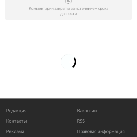
Комментарии закрыты за истечением срока
давности
Редакция
Вакансии
Контакты
RSS
Реклама
Правовая информация