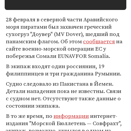
28 февраля в северной части Аравийского
моря пиратами был захвачен греческий
сухогруз "Доувер" (MV Dover), шедший под
панамским флагом. Об этом
сообщается
на
сайте военно-морской операции ЕС у
побережья Сомали EUNAVFOR Somalia.
В экипаж входят один россиянин, 19
филиппинцев и три гражданина Румынии.
Судно следовало из Пакистана в Йемен.
Детали нападения пока не известны. Связи
с судном нет. Отсутствуют также данные о
состоянии экипажа.
В то же время, по
информации
интернет-
издания "Морской Бюллетень — Совфрахт",
экипаж, возможно, укрылся в одном из