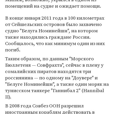
помещений на судне и ожидает помощи.
В конце января 2011 года в 100 километрах
от Сейшельских островов было захвачено
судно "Белуга Номинейшн", на котором
также находились граждане России.
Сообщалось, что как минимум один из них
погиб.
Таким образом, по данным "Морского
Бюллетеня — Совфрахта", сейчас в плену у
сомалийских пиратов находятся три
россиянина — по одному на "Доувере" и
"Белуге Номинейшн", а также один моряк на
тунисском танкере "Ганнибал 2" (Hannibal
II).
В 2008 года Совбез ООН разрешил
иностранным кораблям действовать в