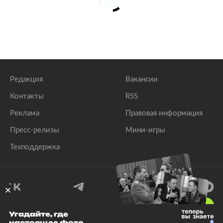
Редакция
Вакансии
Контакты
RSS
Реклама
Правовая информация
Пресс-релизы
Мини-игры
Техподдержка
18
+
Угадайте, где
настоящее фото
© 1999–2026 Все права защищены.