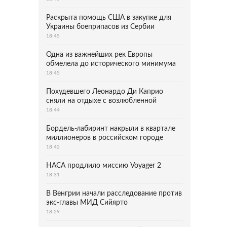
Раскрыта помощь США в закупке для
Украины боеприпасов из Сербии
18:45
Одна из важнейших рек Европы
обмелела до исторического минимума
18:45
Похудевшего Леонардо Ди Каприо
сняли на отдыхе с возлюбленной
18:44
Бордель-лабиринт накрыли в квартале
миллионеров в российском городе
18:42
НАСА продлило миссию Voyager 2
18:31
В Венгрии начали расследование против
экс-главы МИД Сийярто
18:29