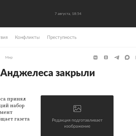
7 августа, 18:54
вия
Конфликты
Преступность
Мир
-Анджелеса закрыли
еса принял
щий набор
амент
бщает газета