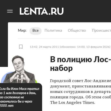
11
A
Мир
Все
Политика
Общество
Происшест
13:42, 24 марта 2011
(обновлено: 14:00, 13 февраля 2026)
В полицию Лос
набор
Городской совет Лос-Анджел
документ, приостанавливаю
Если бы Илон Маск тратил
новых сотрудников в департ
по 1 млн долларов в день,
полиции города. Об этом соо
его состояние не
The Los Angeles Times.
закончилось бы и через
2000 лет