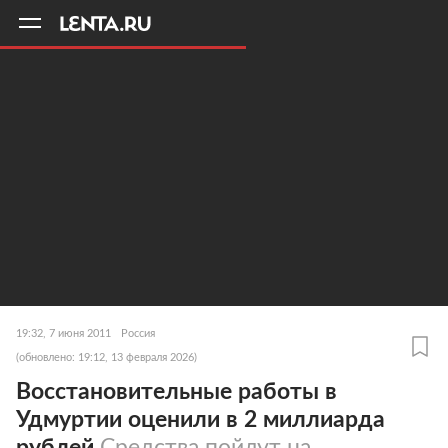
11
A
19:32, 7 июня 2011
Россия
(обновлено: 19:12, 13 февраля 2026)
Восстановительные работы в
Удмуртии оценили в 2 миллиарда
рублей
Средства пойдут на