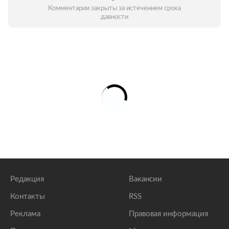
Комментарии закрыты за истечением срока
давности
Редакция
Вакансии
Контакты
RSS
Реклама
Правовая информация