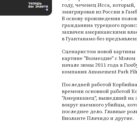
году, чеченец Исса, который,
эмигрировав из России в Гамб
В основу произведения полож
гражданина турецкого проис
захвачен американскими вла
в Гуантанамо без предъявлен
Сценаристом новой картины 
картине "Возмездие" с Мэлом
начале зимы 2011 года в Гам
компания Amusement Park Fil
Последней работой Корбийна 
времени основной работой К
"Американец", вышедший на э
вокруг наемного убийцы, ко
последнее дело. Главные ро
Виоланте Плачидо и другие.