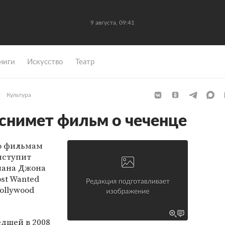
9 августа, 09:41
ниги
Искусство
Театр
Культура
снимет фильм о чеченце
о фильмам
выступит
мана Джона
ost Wanted
ollywood
дшей в 2008