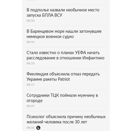
В подполье назвали необычное место
запуска БПЛА ВСУ
08:50
В Баренцевом море нашли затонувшее
немецкое военное судно
08:44
Стало известно о планах УЕФА начать
расследование в отношении Инфантино
08:26
Финляндия объяснила отказ передать
Украине ракеты Patriot
08:17
Сотрудники ТЦК поймали мужчину в
огороде
08:07
Психолог объяснила причину необычных
желаний человека после 30 лет
08:06