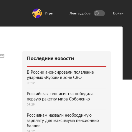
Игры
Лента добра
Войти
Последние новости
В России анонсировали появление
ударных «Кубов» в зоне СВО
08:12
Российская теннисистка победила
первую ракетку мира Соболенко
09:29
Россиянам назвали необходимую
зарплату для максимума пенсионных
баллов
09:17