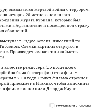
ург, оказывается жертвой войны с террором.
ена история 28-летнего немецкого
хождения Мурата Курнаца, который был
стями в Афганистане и помещен под стражу
ия обвинений.
выступает Эндрю Бовелл, известный по
 Гибсоном. Съемки картины стартуют в
бурге. Производством картины займется
ms.
в качестве режиссера (до последнего
орбийна была фотография) стал фильм
краны в 2010 году. Сюжет фильма строился
торый приезжает в Италию, чтобы выполнить
ли в фильме исполнили Джордж Клуни,
Комментарии отключены