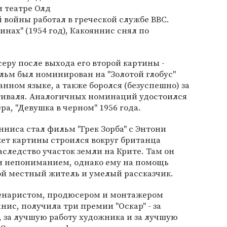
 театре Олд
й войны работал в греческой службе BBC.
нах" (1954 год), Какояннис снял по
еру после выхода его второй картины -
фильм был номинирован на "Золотой глобус"
нном языке, а также боролся (безуспешно) за
тиваля. Аналогичных номинаций удостоился
, "Девушка в черном" 1956 года.
иса стал фильм "Грек Зорба" с Энтони
ет картины строился вокруг британца
аследство участок земли на Крите. Там он
 и непониманием, однако ему на помощь
ой местный житель и умелый рассказчик.
ценаристом, продюсером и монтажером
нис, получила три премии "Оскар" - за
 за лучшую работу художника и за лучшую