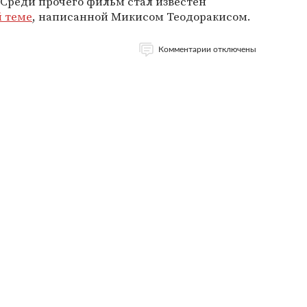
 Среди прочего фильм стал известен
й теме
, написанной Микисом Теодоракисом.
Комментарии отключены