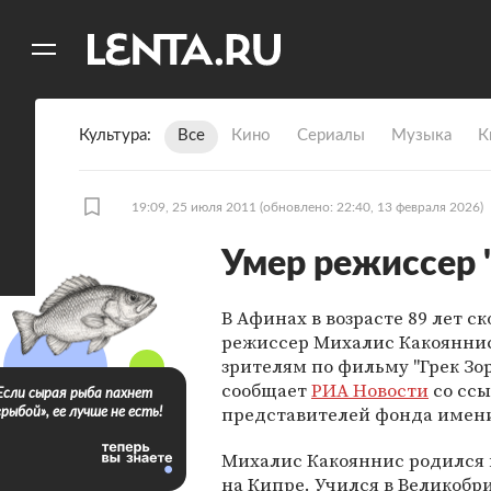
11
A
Культура
Все
Кино
Сериалы
Музыка
К
19:09, 25 июля 2011
(обновлено: 22:40, 13 февраля 2026)
Умер режиссер 
В Афинах в возрасте 89 лет с
режиссер Михалис Какояннис
зрителям по фильму "Грек Зор
сообщает
РИА Новости
со ссы
Если сырая рыба пахнет
представителей фонда имени
«рыбой», ее лучше не есть!
Михалис Какояннис родился в
на Кипре. Учился в Великобр