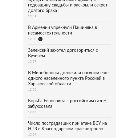
годовщину свадьбы и раскрыли секрет
долгого брака
12:31
В Армении упрекнули Пашиняна в
несамостоятельности
12:30
Зеленский захотел договориться с
Вучичем
12:27
В Минобороны доложили о взятии еще
одного населенного пункта Россией в
Харьковской области
12:26
Борьба Евросоюза с российским газом
забуксовала
12:15
Число пострадавших при атаке ВСУ на
НПЗ в Краснодарском крае возросло
12:14