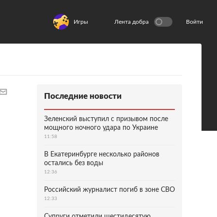
Игры
Лента добра
Войти
Последние новости
Зеленский выступил с призывом после
мощного ночного удара по Украине
11:58
В Екатеринбурге несколько районов
остались без воды
12:36
Российский журналист погиб в зоне СВО
12:33
Супруги отметили шестидесятую