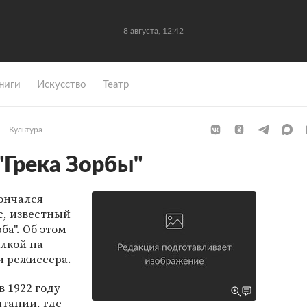
8 августа, 12:42
ниги
Искусство
Театр
Культура
"Грека Зорбы"
кончался
, известный
ба". Об этом
лкой на
 режиссера.
 1922 году
итании, где