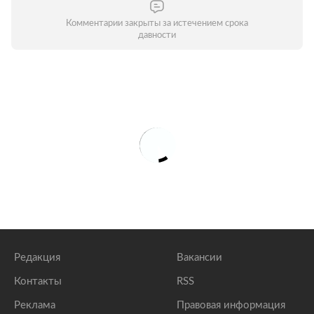
Комментарии закрыты за истечением срока
давности
Редакция
Вакансии
Контакты
RSS
Реклама
Правовая информация