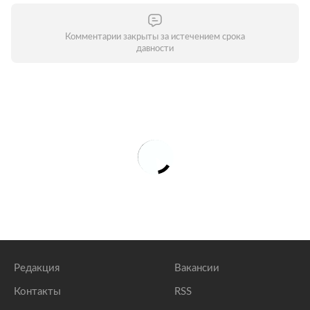
Комментарии закрыты за истечением срока
давности
Редакция
Вакансии
Контакты
RSS