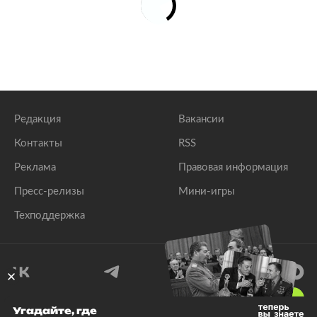
Редакция
Вакансии
Контакты
RSS
Реклама
Правовая информация
Пресс-релизы
Мини-игры
Техподдержка
18
+
Угадайте, где