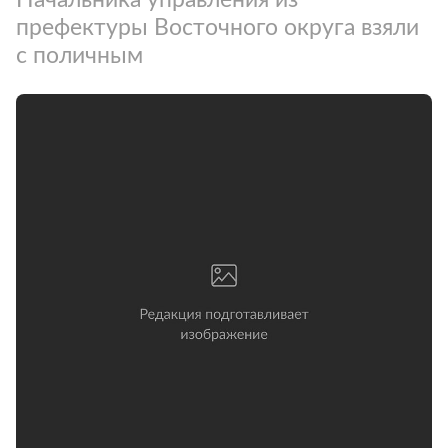
префектуры Восточного округа взяли
с поличным