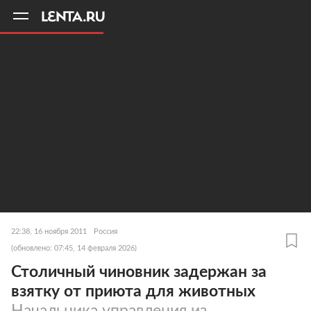
11
A
22:38, 16 ноября 2011
Россия
(обновлено: 07:45, 14 февраля 2026)
Столичный чиновник задержан за
взятку от приюта для животных
Начальника управления из