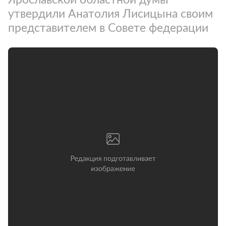
утвердили Анатолия Лисицына своим
представителем в Совете федерации