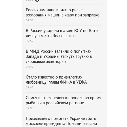
Россиянам напомнили о риске
возгорания машин в жару при заправке
09:59
В России увидели в атаке ВСУ по Ялте
личную месть Зеленского
09:52
В МИД России заявили о попытках
Запада и Украины втянуть Грузию в
«кровавые авантюры»
09:49
Стало известно о привилегиях
любовницы главы ФИФА в УЕФА
09:47
Семья из трех человек пропала во время
рыбалки в российском регионе
09:33
Призвавшего помогать Украине «бить
москаля» президента Польши назвали