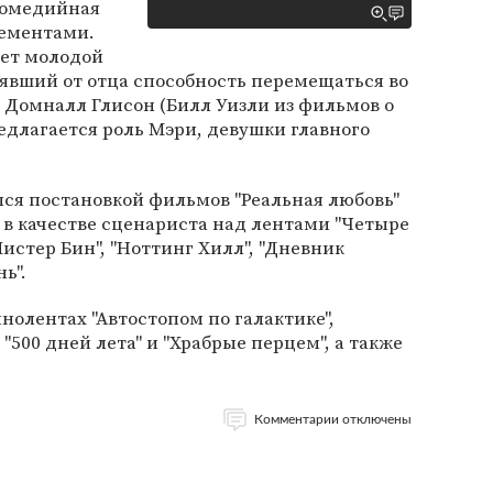
комедийная
лементами.
ет молодой
явший от отца способность перемещаться во
 Домналл Глисон (Билл Уизли из фильмов о
едлагается роль Мэри, девушки главного
ся постановкой фильмов "Реальная любовь"
ал в качестве сценариста над лентами "Четыре
истер Бин", "Ноттинг Хилл", "Дневник
ь".
нолентах "Автостопом по галактике",
", "500 дней лета" и "Храбрые перцем", а также
Комментарии отключены