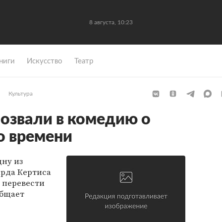
8 августа, 10:23
ниги
Искусство
Театр
Культура
озвали в комедию о
о времени
ну из
арда Кертиса
о перевести
общает