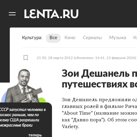
11
A
Культура
Все
Кино
Сериалы
Музыка
К
21:50, 28 марта 2012
(обновлено: 14:41, 13 февраля 2026)
Зои Дешанель п
путешествиях в
Зои Дешанель предложили од
главных ролей в фильме Рич
СССР запустил человека в
"About Time" (название можн
космос раньше, чем по
как "Давно пора"). Об этом со
всему США разрешили
Variety.
межрасовые браки