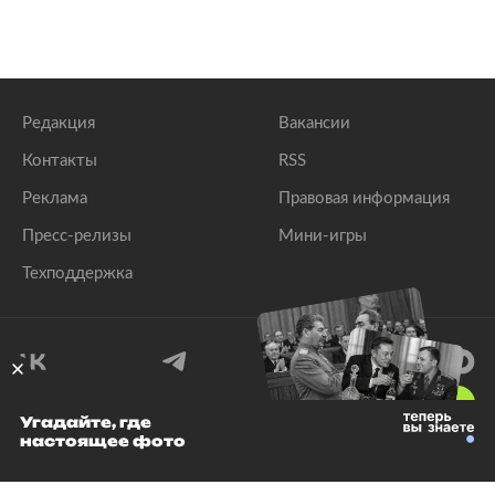
Редакция
Вакансии
Контакты
RSS
Реклама
Правовая информация
Пресс-релизы
Мини-игры
Техподдержка
18
+
Угадайте, где
настоящее фото
© 1999–2026 Все права защищены.
ООО «Лента.Ру»