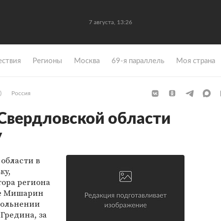
7 августа, 13:26
ствия
Регионы
Москва
69-я параллель
Моя страна
)
Россия
Свердловской области
у
области в
ку,
тора региона
ее Мишарин
вольнении
Гредина, за