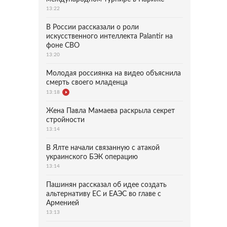
13:22
В России рассказали о роли
искусственного интеллекта Palantir на
фоне СВО
13:20
Молодая россиянка на видео объяснила
смерть своего младенца
13:18
Жена Павла Мамаева раскрыла секрет
стройности
13:14
В Ялте начали связанную с атакой
украинского БЭК операцию
13:14
Пашинян рассказал об идее создать
альтернативу ЕС и ЕАЭС во главе с
Арменией
13:13