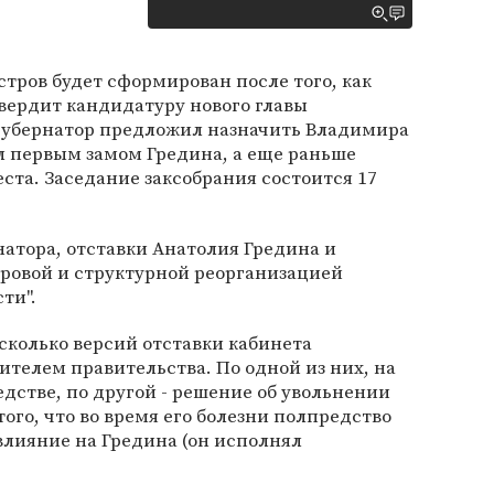
тров будет сформирован после того, как
вердит кандидатуру нового главы
 губернатор предложил назначить Владимира
ыл первым замом Гредина, а еще раньше
ста. Заседание заксобрания состоится 17
натора, отставки Анатолия Гредина и
дровой и структурной реорганизацией
ти".
есколько версий отставки кабинета
ителем правительства. По одной из них, на
едстве, по другой - решение об увольнении
того, что во время его болезни полпредство
влияние на Гредина (он исполнял