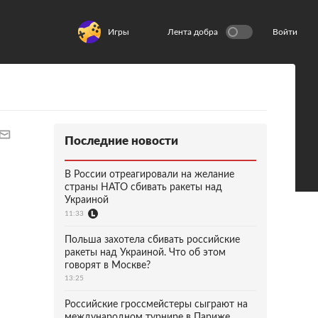
Игры
Лента добра
Войти
Последние новости
В России отреагировали на желание
страны НАТО сбивать ракеты над
Украиной
11:33
Польша захотела сбивать российские
ракеты над Украиной. Что об этом
говорят в Москве?
13:25
Российские гроссмейстеры сыграют на
международном турнире в Париже