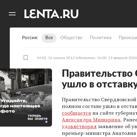
11
A
Россия
Все
Общество
Политика
Происше
14:02, 16 апреля 2012
(обновлено: 16:00, 13 февраля 2026
Правительство 
ушло в отставк
Правительство Свердловской 
Угадайте,
полном составе ушло в отстав
где настоящее
фото
сообщается
на сайте губерна
Александра Мишарина
. Ран
удовлетворил
заявление об у
премьер-министра Анатолия 