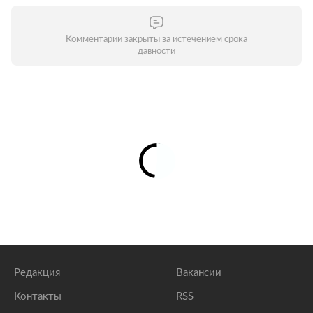
Комментарии закрыты за истечением срока
давности
Редакция
Вакансии
Контакты
RSS