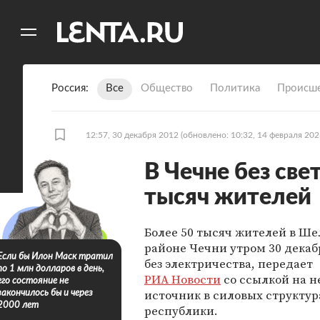
11
A
Россия
Все
Общество
Политика
Происше
12:57, 30 декабря 2012
(обновлено: 10:32, 14 февраля 202
В Чечне без све
тысяч жителей
Более 50 тысяч жителей в Ш
районе Чечни утром 30 декаб
Если бы Илон Маск тратил
без электричества, передает
по 1 млн долларов в день,
РИА Новости
со ссылкой на 
его состояние не
источник в силовых структур
закончилось бы и через
2000 лет
республики.