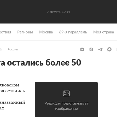
7 августа, 10:14
ствия
Регионы
Москва
69-я параллель
Моя страна
6)
Россия
та остались более 50
елковском
ря остались
неназванный
ах