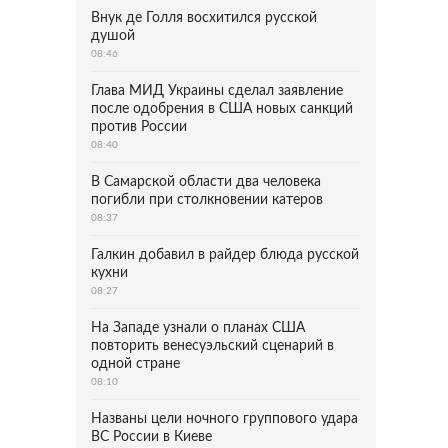
Внук де Голля восхитился русской
душой
08:46
Глава МИД Украины сделал заявление
после одобрения в США новых санкций
против России
08:40
В Самарской области два человека
погибли при столкновении катеров
08:37
Галкин добавил в райдер блюда русской
кухни
08:27
На Западе узнали о планах США
повторить венесуэльский сценарий в
одной стране
08:10
Названы цели ночного группового удара
ВС России в Киеве