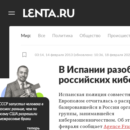
11
A
Мир
Все
Политика
Общество
Происшест
03:14, 14 февраля 2013
(обновлено: 10:36, 18 февраля 202
В Испании разо
российских ки
Испанская полиция совместн
Европолом отчиталась о рас
СССР запустил человека в
базировавшейся в России ор
космос раньше, чем по
группы, занимавшейся
всему США разрешили
кибермошенничеством. Об эт
межрасовые браки
февраля сообщает
Agence Fra