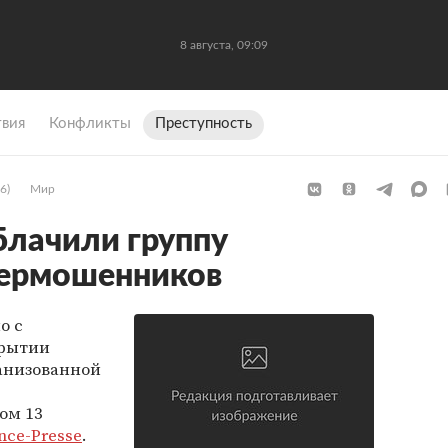
8 августа, 09:09
вия
Конфликты
Преступность
6)
Мир
блачили группу
бермошенников
о с
крытии
ганизованной
ом 13
nce-Presse
.