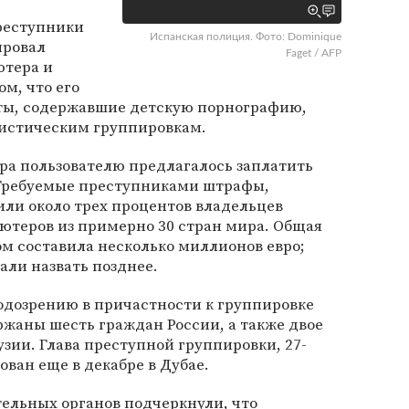
преступники
Испанская полиция. Фото: Dominique
ировал
Faget / AFP
ютера и
м, что его
ты, содержавшие детскую порнографию,
истическим группировкам.
ра пользователю предлагалось заплатить
. Требуемые преступниками штрафы,
или около трех процентов владельцев
теров из примерно 30 стран мира. Общая
м составила несколько миллионов евро;
ли назвать позднее.
одозрению в причастности к группировке
жаны шесть граждан России, а также двое
узии. Глава преступной группировки, 27-
ован еще в декабре в Дубае.
ельных органов подчеркнули, что