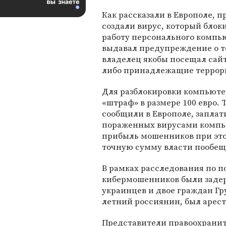
Как рассказали в Европоле, 
создали вирус, который блок
работу персонального компь
выдавал предупреждение о то
владелец якобы посещал сай
либо принадлежащие террор
Для разблокировки компьюте
«штраф» в размере 100 евро
сообщили в Европоле, заплат
пораженных вирусами компью
прибыль мошенников при это
точную сумму власти пообеща
В рамках расследования по п
кибермошенников были задер
украинцев и двое граждан Гр
летний россиянин, был арест
Представители правоохранит