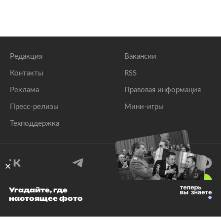
Редакция
Вакансии
Контакты
RSS
Реклама
Правовая информация
Пресс-релизы
Мини-игры
Техподдержка
18
+
Угадайте, где
настоящее фото
© 1999–2026 Все права защищены.
ООО «Лента.Ру»