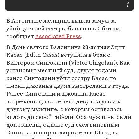
В Аргентине женщина вышла замуж за
убийцу своей сестры-близнеца. Об этом
сообщает
Associated Press
.
В День святого Валентина 23-летняя Эдит
Касас (Edith Casas) вступила в брак с
Виктором Синголани (Victor Cingolani). Как
установил местный суд, двумя годами
ранее Синголани убил сестру Касас по
имени Джоанна двумя выстрелами в грудь.
Ранее Синголани и Джоанна Касас
встречались, после чего девушка ушла к
другому мужчине, с которым оставалась
вплоть до своей гибели. Оба мужчины были
допрошены, однако суд счел виновным
Синголани и приговорил его к 13 годам