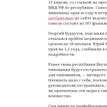
12 апреля, со ссылкой на пре
МВД РФ по республике. Списо
лишенных прав за езду в нет
опубликован
на сайте ведомс
список состоит из 207 фамил
Георгий Куркутов, пояснили
отказался пройти медицинск
сроком на 18 месяцев. Юрий 
прав на 1,5 года, сообщили в
подробности.
Ранее глава республики Якут
чиновники будут отстранятьс
для чиновников, — цитирует
Начинать надо с себя, поэто
руководители отстранялись, 
ли применены эти меры к гл
неизвестно.
Сам министр профобразовани