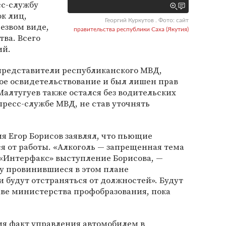
сс-службу
к лиц,
Георгий Куркутов . Фото: сайт
резвом виде,
правительства республики Саха (Якутия)
тва. Всего
ий.
 представители республиканского МВД,
ое освидетельствование и был лишен прав
Малтугуев также остался без водительских
 пресс-службе МВД, не став уточнять
ия Егор Борисов заявлял, что пьющие
я от работы. «Алкоголь — запрещенная тема
 «Интерфакс» выступление Борисова, —
му провинившиеся в этом плане
и будут отстраняться от должностей». Будут
аве министерства профобразования, пока
я факт управления автомобилем в