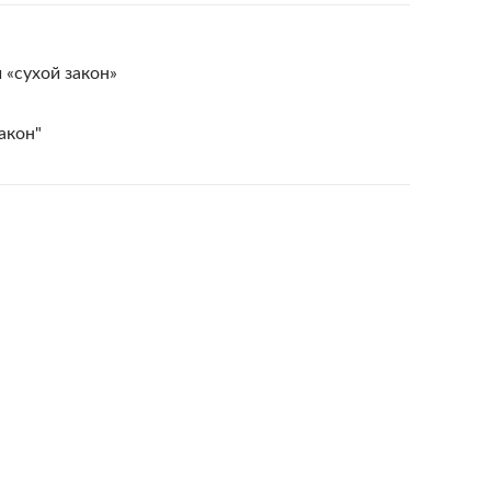
 «сухой закон»
акон"