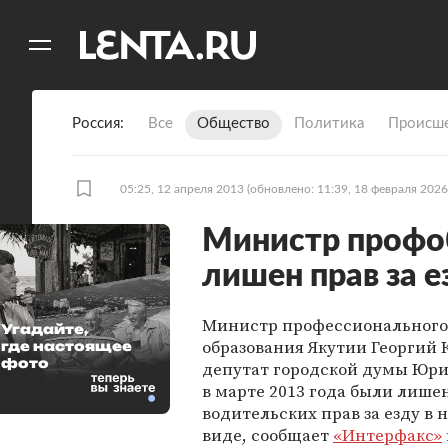
11
A
Россия
Все
Общество
Политика
Происше
05:25, 12 апреля 2013
(обновлено: 11:39, 18 февраля 2026
Министр профо
лишен прав за е
Министр профессионального
Угадайте,
образования Якутии Георгий 
где настоящее
фото
депутат городской думы Юри
в марте 2013 года были лише
водительских прав за езду в 
виде, сообщает
«Интерфакс»