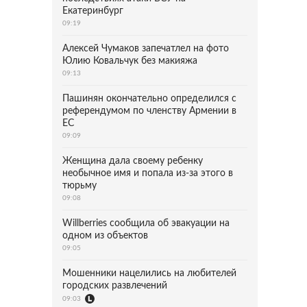
Екатеринбург
09:19
Алексей Чумаков запечатлел на фото
Юлию Ковальчук без макияжа
09:13
Пашинян окончательно определился с
референдумом по членству Армении в
ЕС
09:09
Женщина дала своему ребенку
необычное имя и попала из-за этого в
тюрьму
09:08
Willberries сообщила об эвакуации на
одном из объектов
09:05
Мошенники нацелились на любителей
городских развлечений
09:03