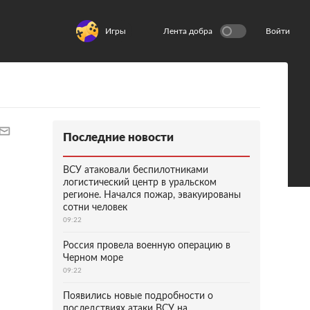
Игры
Лента добра
Войти
Последние новости
ВСУ атаковали беспилотниками
логистический центр в уральском
регионе. Начался пожар, эвакуированы
сотни человек
09:22
Россия провела военную операцию в
Черном море
09:22
Появились новые подробности о
последствиях атаки ВСУ на