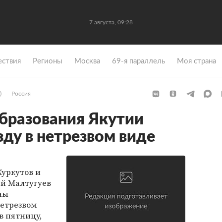
7 августа, 09:28
ствия
Регионы
Москва
69-я параллель
Моя страна
)
Россия
бразования Якутии
зду в нетрезвом виде
Куркутов и
й Малтугуев
ны
нетрезвом
в пятницу,