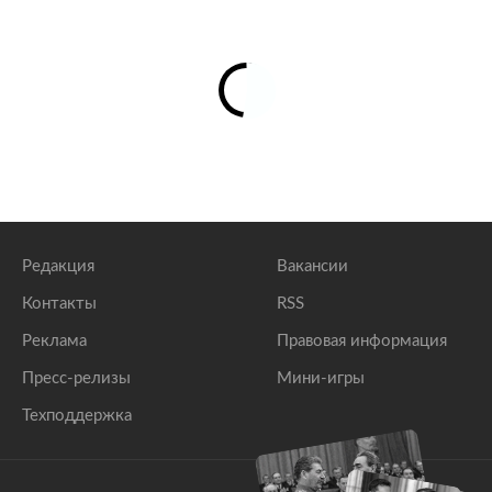
Редакция
Вакансии
Контакты
RSS
Реклама
Правовая информация
Пресс-релизы
Мини-игры
Техподдержка