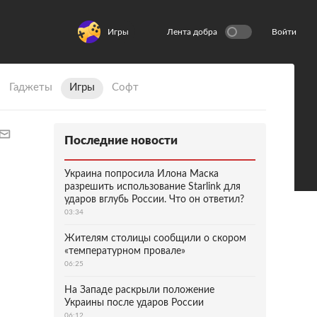
Игры
Лента добра
Войти
Гаджеты
Игры
Софт
Последние новости
Украина попросила Илона Маска
разрешить использование Starlink для
ударов вглубь России. Что он ответил?
03:34
Жителям столицы сообщили о скором
«температурном провале»
06:25
На Западе раскрыли положение
Украины после ударов России
06:12