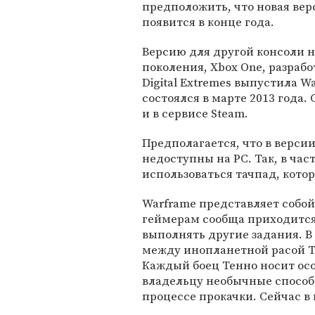
предположить, что новая вер
появится в конце года.
Версию для другой консоли н
поколения, Xbox One, разраб
Digital Extremes выпустила W
состоялся в марте 2013 года
и в сервисе Steam.
Предполагается, что в верси
недоступны на PC. Так, в час
использоваться тачпад, кото
Warframe представляет собо
геймерам сообща приходится
выполнять другие задания. В
между инопланетной расой Т
Каждый боец Тенно носит осо
владельцу необычные способн
процессе прокачки. Сейчас в