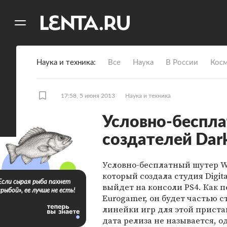
11
A
Наука и техника
Все
Наука
В России
Кос
17:58, 5 июня 2013
Наука и техника
Условно-беспла
создателей Dark
Условно-бесплатный шутер W
который создала студия Digita
Если сырая рыба пахнет
выйдет на консоли PS4. Как 
«рыбой», ее лучше не есть!
Eurogamer, он будет частью с
линейки игр для этой приста
дата релиза не называется, 