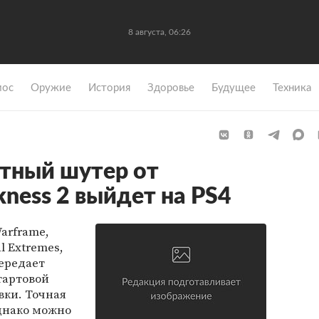
8 августа, 06:26
мос
Оружие
История
Здоровье
Будущее
Техника
тный шутер от
ness 2 выйдет на PS4
arframe,
l Extremes,
передает
тартовой
вки. Точная
однако можно