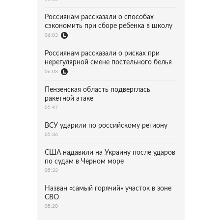
Россиянам рассказали о способах
сэкономить при сборе ребенка в школу
06:03
Россиянам рассказали о рисках при
нерегулярной смене постельного белья
06:03
Пензенская область подверглась
ракетной атаке
05:47
ВСУ ударили по российскому региону
05:36
США надавили на Украину после ударов
по судам в Черном море
05:33
Назван «самый горячий» участок в зоне
СВО
05:20