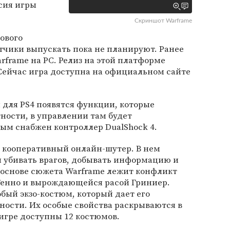
сия игры
Скриншот Warframe
ового
отчики выпускать пока не планируют. Ранее
arframe на PC. Релиз на этой платформе
. Сейчас игра доступна на официальном сайте
и для PS4 появятся функции, которые
тности, в управлении там будет
рым снабжен контроллер DualShock 4.
й кооперативный онлайн-шутер. В нем
 убивать врагов, добывать информацию и
 основе сюжета Warframe лежит конфликт
енно и вырождающейся расой Гриниер.
бый экзо-костюм, который дает его
ости. Их особые свойства раскрываются в
 игре доступны 12 костюмов.