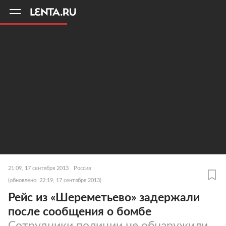
11
A
21:09, 17 сентября 2013
Россия
(обновлено: 22:19, 17 сентября 2013)
Рейс из «Шереметьево» задержали
после сообщения о бомбе
Сотрудники полиции не обнаружили