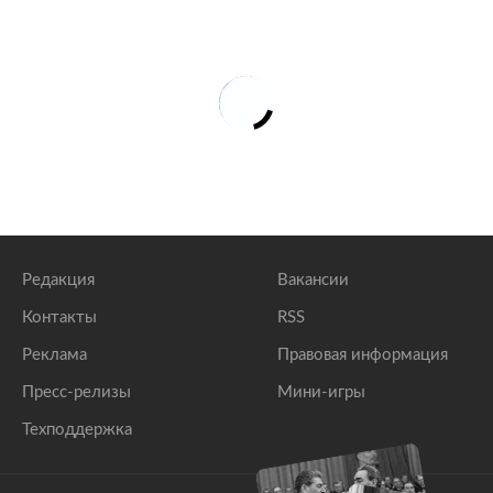
Редакция
Вакансии
Контакты
RSS
Реклама
Правовая информация
Пресс-релизы
Мини-игры
Техподдержка