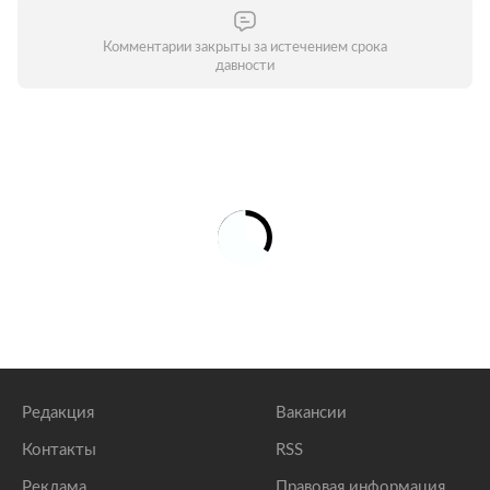
Комментарии закрыты за истечением срока
давности
Редакция
Вакансии
Контакты
RSS
Реклама
Правовая информация