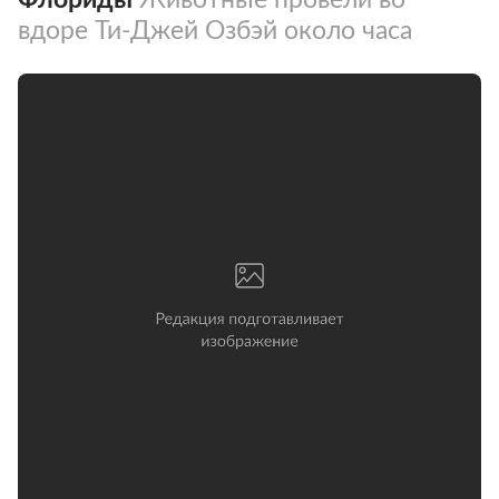
вдоре Ти-Джей Озбэй около часа