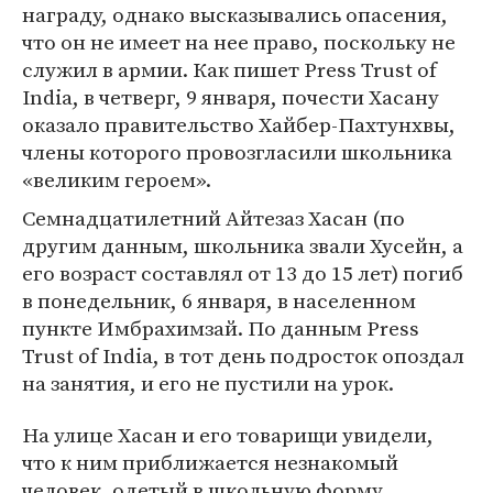
награду, однако высказывались опасения,
что он не имеет на нее право, поскольку не
служил в армии. Как пишет Press Trust of
India, в четверг, 9 января, почести Хасану
оказало правительство Хайбер-Пахтунхвы,
члены которого провозгласили школьника
«великим героем».
Семнадцатилетний Айтезаз Хасан (по
другим данным, школьника звали Хусейн, а
его возраст составлял от 13 до 15 лет) погиб
в понедельник, 6 января, в населенном
пункте Имбрахимзай. По данным Press
Trust of India, в тот день подросток опоздал
на занятия, и его не пустили на урок.
На улице Хасан и его товарищи увидели,
что к ним приближается незнакомый
человек, одетый в школьную форму,