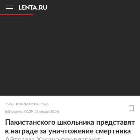
11
A
15:48, 10 января 2014
Мир
(обновлено: 00:29, 13 января 2014)
Пакистанского школьника представят
к награде за уничтожение смертника
Айтезаза Хасана предлагают